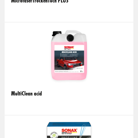
MicrofaserTrockenTuch PLUS
MultiClean acid