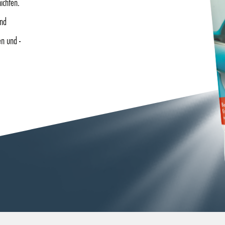
ichten.
und
en und -