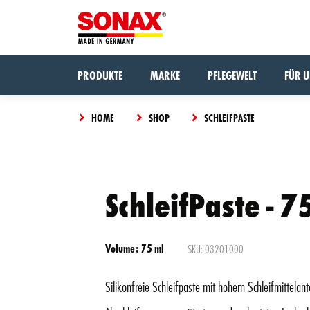
PRODUKTE
MARKE
PFLEGEWELT
FÜR 
HOME
SHOP
SCHLEIFPASTE
The
SchleifPaste - 7
Something
product
went
has
wrong,
CLOSE
been
VIEW CART
please try
added
Volume: 75 ml
SKU: 03201000
again.
to the
cart
Silikonfreie Schleifpaste mit hohem Schleifmittelant