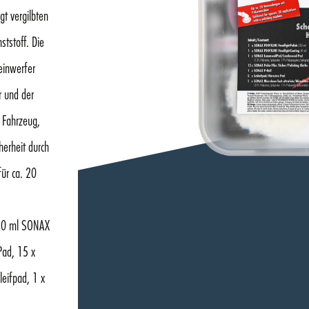
gt vergilbten
tstoff. Die
einwerfer
r und der
 Fahrzeug,
herheit durch
ür ca. 20
 50 ml SONAX
Pad, 15 x
leifpad, 1 x