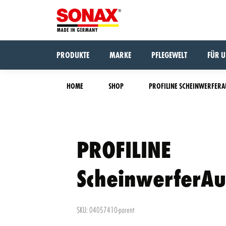
PRODUKTE
MARKE
PFLEGEWELT
FÜR 
HOME
SHOP
PROFILINE SCHEINWERFERA
The
PROFILINE
Something
product
went
has
wrong,
CLOSE
been
ScheinwerferAu
VIEW CART
please try
added
again.
to the
cart
SKU: 04057410-parent