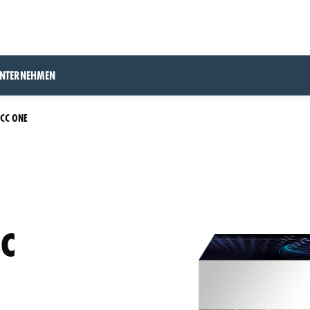
UNTERNEHMEN
 CC ONE
CC