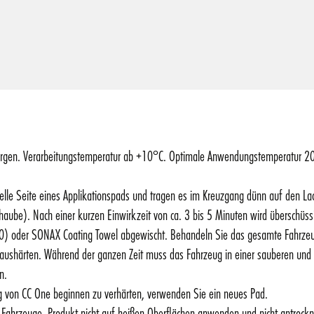
sorgen. Verarbeitungstemperatur ab +10°C. Optimale Anwendungstemperatur 20 
elle Seite eines Applikationspads und tragen es im Kreuzgang dünn auf den Lac
be). Nach einer kurzen Einwirkzeit von ca. 3 bis 5 Minuten wird überschüssi
) oder SONAX Coating Towel abgewischt. Behandeln Sie das gesamte Fahrzeug
aushärten. Während der ganzen Zeit muss das Fahrzeug in einer sauberen un
n.
g von CC One beginnen zu verhärten, verwenden Sie ein neues Pad.
e Fahrzeuge. Produkt nicht auf heißen Oberflächen anwenden und nicht antrockn