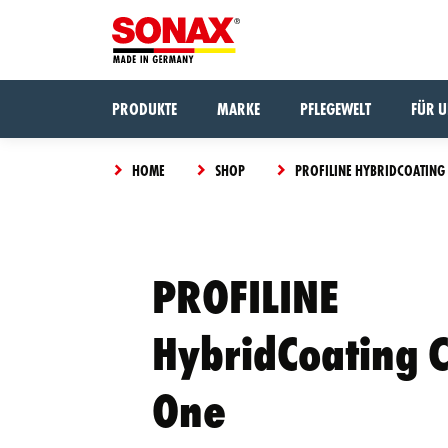
PRODUKTE
MARKE
PFLEGEWELT
FÜR 
HOME
SHOP
PROFILINE HYBRIDCOATING
The
PROFILINE
Something
product
went
has
wrong,
CLOSE
been
HybridCoating 
VIEW CART
please try
added
again.
to the
One
cart