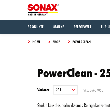
PRODUKTE
MARKE
PFLEGEWELT
FÜR 
HOME
SHOP
POWERCLEAN
The
PowerClean - 25
Something
product
went
has
wrong,
CLOSE
been
VIEW CART
please try
added
Variants:
25 l
SKU: 06607050
again.
to the
cart
Stark alkalisches hochwirksames Reinigerkonzentrat