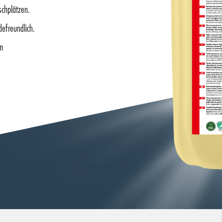
schplätzen.
defreundlich.
on