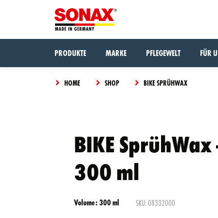
PRODUKTE
MARKE
PFLEGEWELT
FÜR 
HOME
SHOP
BIKE SPRÜHWAX
The
BIKE SprühWax 
Something
product
went
has
wrong,
CLOSE
been
300 ml
VIEW CART
please try
added
again.
to the
cart
Volume: 300 ml
SKU: 08332000