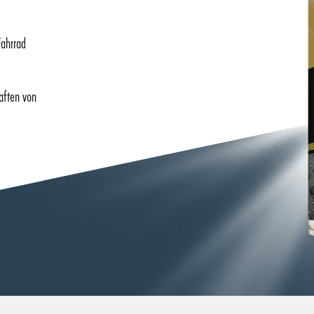
Fahrrad
aften von