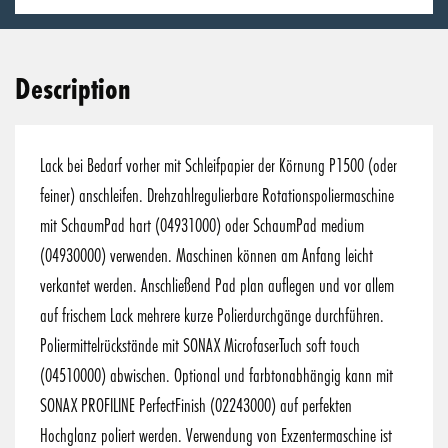
Description
Lack bei Bedarf vorher mit Schleifpapier der Körnung P1500 (oder
feiner) anschleifen. Drehzahlregulierbare Rotationspoliermaschine
mit SchaumPad hart (04931000) oder SchaumPad medium
(04930000) verwenden. Maschinen können am Anfang leicht
verkantet werden. Anschließend Pad plan auflegen und vor allem
auf frischem Lack mehrere kurze Polierdurchgänge durchführen.
Poliermittelrückstände mit SONAX MicrofaserTuch soft touch
(04510000) abwischen. Optional und farbtonabhängig kann mit
SONAX PROFILINE PerfectFinish (02243000) auf perfekten
Hochglanz poliert werden. Verwendung von Exzentermaschine ist